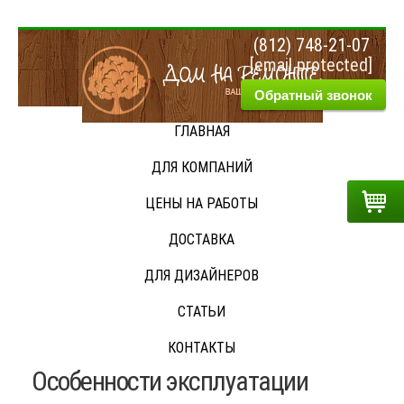
(812) 748-21-07
[email protected]
Обратный звонок
ГЛАВНАЯ
Гла
ДЛЯ КОМПАНИЙ
»
На
ЦЕНЫ НА РАБОТЫ
бло
»
ДОСТАВКА
Осо
экс
ДЛЯ ДИЗАЙНЕРОВ
пар
СТАТЬИ
КОНТАКТЫ
Особенности эксплуатации