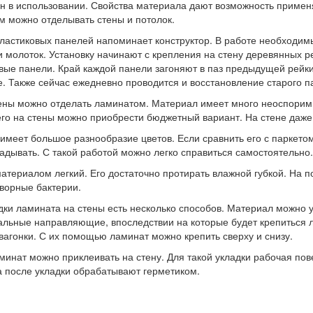
н в использовании. Свойства материала дают возможность применя
м можно отделывать стены и потолок.
ластиковых панелей напоминает конструктор. В работе необходим
и молоток. Установку начинают с крепления на стену деревянных 
вые панели. Край каждой панели загоняют в паз предыдущей рейки
. Также сейчас ежедневно проводится и восстановление старого п
ены можно отделать ламинатом. Материал имеет много неоспоримы
его на стены можно приобрести бюджетный вариант. На стене даж
имеет большое разнообразие цветов. Если сравнить его с паркетом
ладывать. С такой работой можно легко справиться самостоятельно.
материалом легкий. Его достаточно протирать влажной губкой. На 
ворные бактерии.
дки ламината на стены есть несколько способов. Материал можно 
альные направляющие, впоследствии на которые будет крепиться 
вагонки. С их помощью ламинат можно крепить сверху и снизу.
минат можно приклеивать на стену. Для такой укладки рабочая по
 после укладки обрабатывают герметиком.