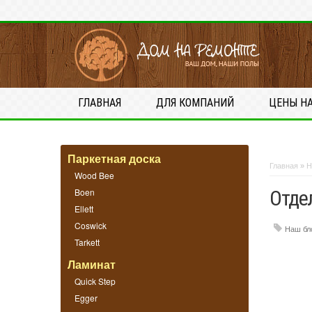
ГЛАВНАЯ
ДЛЯ КОМПАНИЙ
ЦЕНЫ Н
Паркетная доска
Главная
»
Н
Wood Bee
Boen
Отде
Ellett
Coswick
Наш бл
Tarkett
Ламинат
Quick Step
Egger