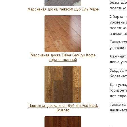
безопасе
пластико
Массивная доска Parketoff Дуб Эль Маре
Сборка п
уровень 
пластико
внимание
Также ст
укладки 
Массивная доска Deker Бамбук Кофе
Ламинат 
горизонтальный
легко ук
Уход за 
болезнет
Для укла
горизонт
для евро
Также ла
Паркетная доска Ellett Дуб Smoked Black
ламината
Brushed