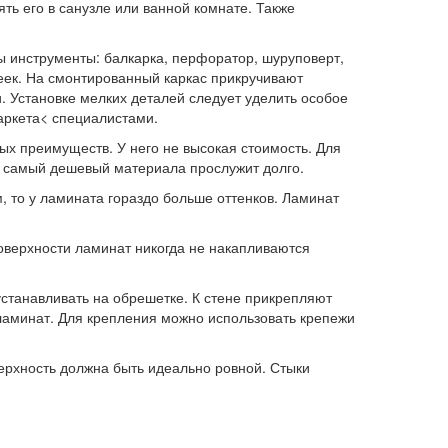
ть его в санузле или ванной комнате. Также
ы инструменты: балкарка, перфоратор, шуруповерт,
реек. На смонтированный каркас прикручивают
. Установке мелких деталей следует уделить особое
аркета< специалистами.
х преимуществ. У него не высокая стоимость. Для
е самый дешевый материала прослужит долго.
, то у ламината гораздо больше оттенков. Ламинат
поверхности ламинат никогда не накапливаются
устанавливать на обрешетке. К стене прикрепляют
ламинат. Для крепления можно использовать крепежи
верхность должна быть идеально ровной. Стыки