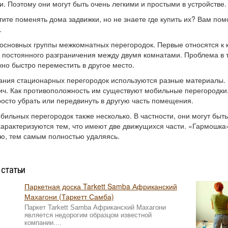
. Поэтому они могут быть очень легкими и простыми в устройстве.
тите поменять дома задвижки, но не знаете где купить их? Вам пом
.
 основных группы межкомнатных перегородок. Первые относятся к 
 постоянного разграничения между двумя комнатами. Проблема в т
но быстро переместить в другое место.
ания стационарных перегородок используются разные материалы. В
ич. Как противоположность им существуют мобильные перегородки. 
осто убрать или передвинуть в другую часть помещения.
бильных перегородок также несколько. В частности, они могут бы
арактеризуются тем, что имеют две движущихся части. «Гармошка» 
ю, тем самым полностью удаляясь.
 статьи
Паркетная доска Tarkett Samba Африканский
Махагони (Таркетт Самба)
Паркет Tarkett Samba Африканский Махагони
является недорогим образцом известной
компании....