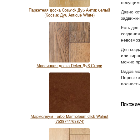
несущими
Паркетная доска Coswick Дуб Антик белый
Давно хо
(Косвик Дуб Antique White)
задвижки
Есть две
создания
невозмож
Для созд
или кирп
можно пр
Массивная доска Deker Дуб Стори
Видов мо
Первые х
полность
Похожие
Мармолеум Forbo Marmoleum click Walnut
(753874/763874)