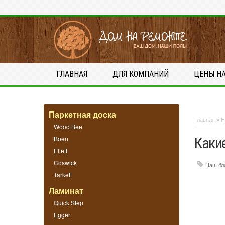
ГЛАВНАЯ
ДЛЯ КОМПАНИЙ
ЦЕНЫ Н
Паркетная доска
Главная
»
Н
Wood Bee
Boen
Каки
Ellett
Coswick
Наш бл
Tarkett
Ламинат
Quick Step
Egger