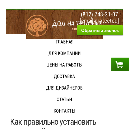
(812) 748-21-07
[email protected]
Обратный звонок
ГЛАВНАЯ
Гла
ДЛЯ КОМПАНИЙ
»
На
ЦЕНЫ НА РАБОТЫ
бло
»
ДОСТАВКА
Как
пра
ДЛЯ ДИЗАЙНЕРОВ
уст
пар
СТАТЬИ
пол
КОНТАКТЫ
Как правильно установить