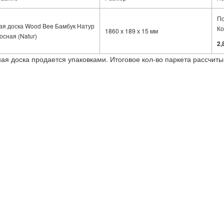
По
ая доска Wood Bee Бамбук Натур
Ко
1860 х 189 х 15 мм
сная (Natur)
2,
ная доска продается упаковками. Итоговое кол-во паркета рассчиты