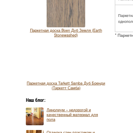
Паркетн
однополо
Паркетная доска Boen Дуб Земля (Earth
* Паркет
Stonewashed)
Паркетная доска Tarkett Samba Дуб Бренди
(Таркетт Самба)
Наш блог:
Линолеум – недорогой и
качественный материал для
пола
Отделка стен пластиком и