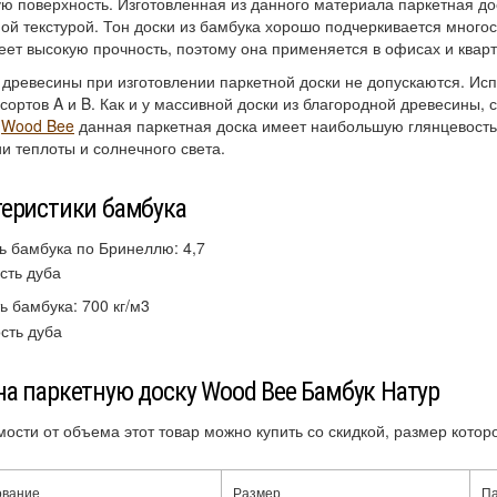
ю поверхность. Изготовленная из данного материала паркетная до
ой текстурой. Тон доски из бамбука хорошо подчеркивается мног
еет высокую прочность, поэтому она применяется в офисах и кварт
древесины при изготовлении паркетной доски не допускаются. Ис
 сортов A и B. Как и у массивной доски из благородной древесины, 
й
Wood Bee
данная паркетная доска имеет наибольшую глянцевость,
 теплоты и солнечного света.
теристики бамбука
ь бамбука по Бринеллю: 4,7
ь бамбука: 700 кг/м3
а паркетную доску Wood Bee Бамбук Натур
мости от объема этот товар можно купить со скидкой, размер кото
ование
Размер
П