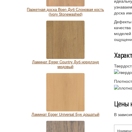
идеальну
узнаваем
Паркетная доска Boen Дуб Слоновая кость
доска им
(Ivory Stonewashed)
Дефекты 
качества
моделе
ощущении
Харак
Ламинат Egger Country Дуб нордлэнд
Твердост
медовый
Плотност
Цены н
В зависи
Ламинат Egger Universal Бук дощатый
Наимен