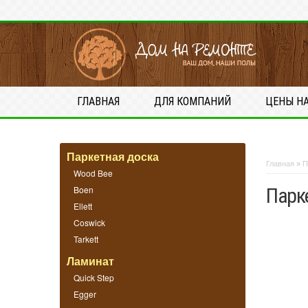
ГЛАВНАЯ
ДЛЯ КОМПАНИЙ
ЦЕНЫ Н
Паркетная доска
Главная
»
П
Wood Bee
Boen
Парке
Ellett
Coswick
Tarkett
Ламинат
Quick Step
Egger