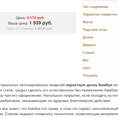
Тип соединения:
Обработка поверхнос
Цена:
2 172 руб.
1 939 руб.
Фаска:
Ваша цена:
Цена за 1 упаковку:
5 452,47 руб.
Подогрев пола:
Длина:
Ширина:
Страна:
Вес:
Цвет:
Толщина:
атуральных нетонированных моделей
паркетную доску Бамбук
мо
м стиле, трудно сделать его естественным без применения бамбук
у при его оформлении. Напольное покрытие, если исходить из по
амбуковым, оказывающим на здоровье благотворное действие.
 все знают, что бамбук-это трава, и пока что паркет, изготовленны
а. Совсем недавно появились технологии, позволяющие выпрямлят