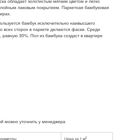
ска обладает золотистым мягким цветом и легко
ослойным лаковым покрытием. Паркетная бамбуковая
ирах.
пользуется бамбук исключительно наивысшего
со всех сторон в паркете делаются фаски. Среди
 равную 30%. Пол из бамбука создаст в квартире
рой можно уточнить у менеджера
2
араметры
Цена за 1 м