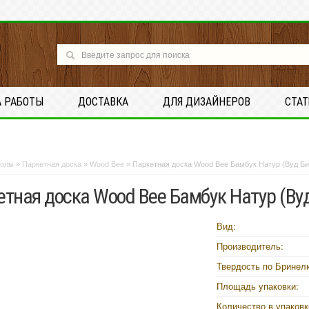
А РАБОТЫ
ДОСТАВКА
ДЛЯ ДИЗАЙНЕРОВ
СТА
олы
»
Паркетная доска
»
Wood Bee
»
Паркетная доска Wood Bee Бамбук Натур (Вуд Би
тная доска Wood Bee Бамбук Натур (Вуд
Вид:
Производитель:
Твердость по Бринел
Площадь упаковки:
Количество в упаковк