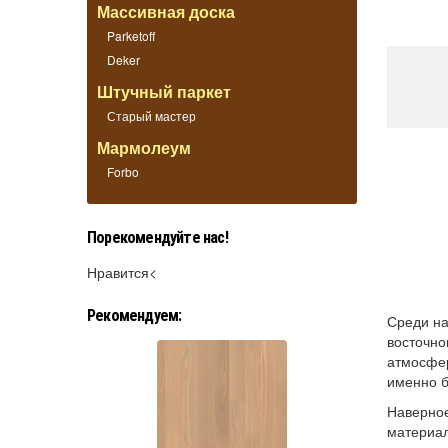
Массивная доска
Parketoff
Deker
Штучный паркет
Старый мастер
Мармолеум
Forbo
Порекомендуйте нас!
Нравится<
Рекомендуем:
Среди н
восточно
атмосфер
именно б
Наверное
материал