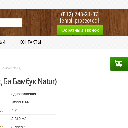
(812) 748-21-07
[email protected]
Обратный звонок
ТЬИ
КОНТАКТЫ
 Бамбук Natur)
 Би Бамбук Natur)
однополосная
Wood Bee
ю:
4.7
2.812 м2
е:
8 досок