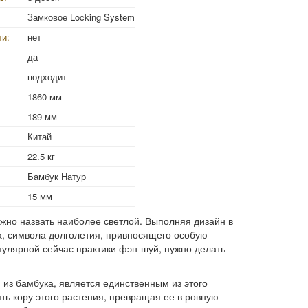
Замковое Locking System
ти:
нет
да
подходит
1860 мм
189 мм
Китай
22.5 кг
Бамбук Натур
15 мм
жно назвать наиболее светлой. Выполняя дизайн в
а, символа долголетия, привносящего особую
пулярной сейчас практики фэн-шуй, нужно делать
й из бамбука, является единственным из этого
ь кору этого растения, превращая ее в ровную