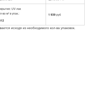
крытие: UV-лак
л-во м² в упак.:
1 939
руб
812
вается исходя из необходимого кол-ва упаковок.