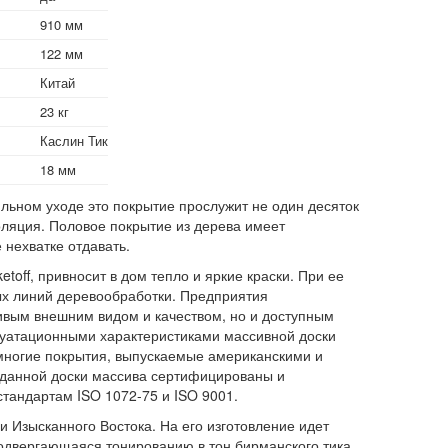
910 мм
122 мм
Китай
23 кг
Каслин Тик
18 мм
ильном уходе это покрытие прослужит не один десяток
оляция. Половое покрытие из дерева имеет
 нехватке отдавать.
off, привносит в дом тепло и яркие краски. При ее
ых линий деревообработки. Предприятия
ивым внешним видом и качеством, но и доступным
луатационными характеристиками массивной доски
многие покрытия, выпускаемые американскими и
 данной доски массива сертифицированы и
тандартам ISO 1072-75 и ISO 9001.
 Изысканного Востока. На его изготовление идет
одвергающаяся тонированию в тон бирманского тика.