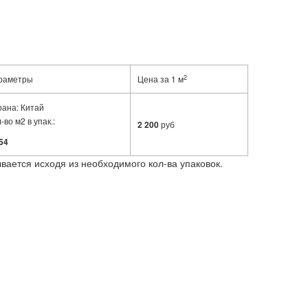
2
раметры
Цена за 1 м
рана: Китай
-во м2 в упак.:
2 200
руб
54
вается исходя из необходимого кол-ва упаковок.