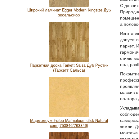
С давних
Широкий ламинат Egger Modern Kingsize Дуб
Природна
эксельсиор
помещени
а полово
Изготавл
допуск: 
паркет. 
гармонич
стилю мо
пол, раз
Паркетная доска Tarkett Salsa Дуб Рустик
(Таркетт Сальса)
Покрытие
професси
проявляя
массив с
полтора 
Укладыва
соблюден
самореза
Мармолеум Forbo Marmoleum click Natural
com (753846/763846)
земли. Д
монтажа 
красивым