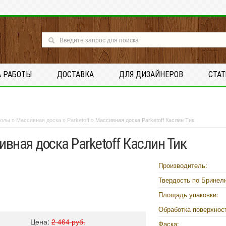
А РАБОТЫ
ДОСТАВКА
ДЛЯ ДИЗАЙНЕРОВ
СТА
олы
»
Массивная доска
»
Parketoff
»
Массивная доска Parketoff Каслин Тик
вная доска Parketoff Каслин Тик
Производитель:
Твердость по Бринел
Площадь упаковки:
Обработка поверхнос
Цена:
2 464 руб.
Фаска: