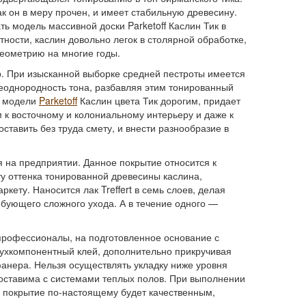
ак он в меру прочен, и имеет стабильную древесину.
ь модель массивной доски Parketoff Каслин Тик в
ности, каслин довольно легок в столярной обработке,
геометрию на многие годы.
р. При изысканной выборке средней пестроты имеется
 неоднородность тона, разбавляя этим тонированный
д модели
Parketoff
Каслин цвета Тик дорогим, придает
 к восточному и колониальному интерьеру и даже к
ставить без труда смету, и внести разнообразие в
я на предприятии. Данное покрытие относится к
у оттенка тонированной древесины каслина,
кету. Наносится лак Treffert в семь слоев, делая
бующего сложного ухода. А в течение одного —
профессионалы, на подготовленное основание с
вухкомпонентный клей, дополнительно прикручивая
анера. Нельзя осуществлять укладку ниже уровня
поставима с системами теплых полов. При выполнении
 покрытие по-настоящему будет качественным,