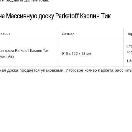
а Массивную доску Parketoff Каслин Тик
ование
Размер
Па
Ст
я доска Parketoff Каслин Тик
Кол
910 x 122 x 18 мм
лект AB)
1,5
ная доска продается упаковками. Итоговое кол-во паркета рассчиты