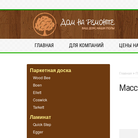
ГЛАВНАЯ
ДЛЯ КОМПАНИЙ
ЦЕНЫ Н
Паркетная доска
Главная
»
П
Wood Bee
Boen
Масси
Ellett
Coswick
Tarkett
Ламинат
Quick Step
Egger