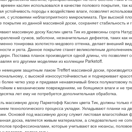
 времен каслин использовался в качестве полового покрытия, так к
я устойчивость породы к воздействию влаги, позволяет использоват
я, с условиями неблагоприятного микроклимата. При высокой плот
е покрытие из данной массивной доски, сохраняет стабильность и 
ивают массивную доску Каслин цвета Тик из древесины сорта Нату
вкраплений сучков, заболони, незначительных дефектов, таких как
Именно тонировка золотисто-медового оттенка, делает внешний ви
ности и уюта. Данное покрытие станет великолепным дополнением
дерн. Поставка планок производится одной длины, что позволяет со
бавляя его другими моделями из коллекции Parketoff.
 немецким защитным лаком Treffert массивной доски, производитс
ональному, с высокой износоустойчивостью и подчеркивает красот
 более четко узор и придавая ненавязчивый блеск полуматовому пар
тойким к механическим повреждениям, не боящимся влаги и не тре
десятка лет ему не потребуется дополнительная обработка.
ть массивную доску Паркетофф Каслин цвета Тик, должны только 
ием технологического процесса укладки. Укладывают планки на д
ми. Основой под массивную доску служит листовая влагостойкая ф
анная доска, является живым материалом, а следовательно не со
полов профессионалами, которые учитывают все нюансы, половое
 и радовать долгие годы.