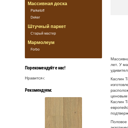
Массивная доска
Parketoff
Deker
Штучный паркет
Старый мастер
Мармолеум
Forbo
Массивна
лет. У м
Порекомендуйте нас!
удивител
Нравится<
Каслин Т
изготовл
располож
Рекомендуем:
ценовым 
Каслин Т
европейс
подтверж
Половое 
экзотиче